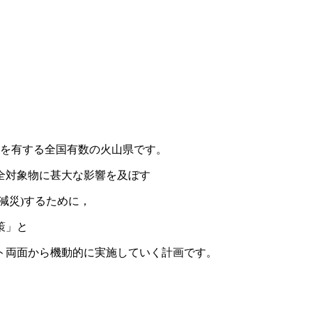
火山を有する全国有数の火山県です。
全対象物に甚大な影響を及ぼす
減災)するために，
策」と
ト両面から機動的に実施していく計画です。