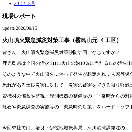
2015年8月
現場レポート
update 2020/09/15
火山噴火緊急減災対策工事（霧島山元-４工区）
皆さん、火山噴火緊急減災対策砂防計画ご存じですか？
鹿児島県は全国の活火山111火山の約10％に当たる11の活
そのような中で火山噴火に伴って発生が想定され，人家等保
恐れがある土砂災害に対して，災害の被害をできる限り軽減(
資機材の備蓄や監視・観測機器の整備等の「平常時からの対
除石や緊急調査の実施等の「緊急時の対策」をハード・ソフ
今回弊社では、姶良・伊佐地域振興局 河川港湾課発注の