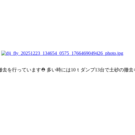
去を行っています⛑ 多い時には10ｔダンプ13台で土砂の撤