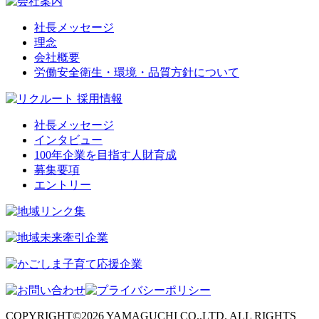
社長メッセージ
理念
会社概要
労働安全衛生・環境・品質方針について
社長メッセージ
インタビュー
100年企業を目指す人財育成
募集要項
エントリー
COPYRIGHT©2026 YAMAGUCHI CO.,LTD. ALL RIGHTS